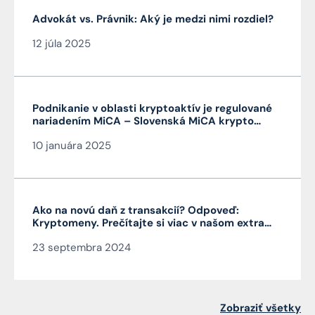
Advokát vs. Právnik: Aký je medzi nimi rozdiel?
12 júla 2025
Podnikanie v oblasti kryptoaktív je regulované
nariadením MiCA – Slovenská MiCA krypto
licencia je veľmi výhodná a platí v celej EÚ
10 januára 2025
Ako na novú daň z transakcií? Odpoveď:
Kryptomeny. Prečítajte si viac v našom extra
Pro Bono od autora článku JUDr. Mag. Jána
23 septembra 2024
Čarnogurského
Zobraziť všetky