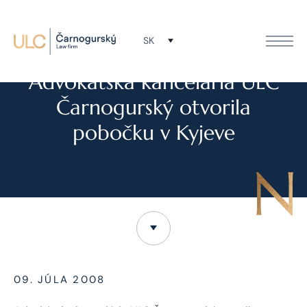
SK
NOVINKY
Advokátska kancelária ULC
Čarnogurský otvorila
pobočku v Kyjeve
09. JÚLA 2008