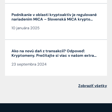
Podnikanie v oblasti kryptoaktív je regulované
nariadením MiCA – Slovenská MiCA krypto
licencia je veľmi výhodná a platí v celej EÚ
10 januára 2025
Ako na novú daň z transakcií? Odpoveď:
Kryptomeny. Prečítajte si viac v našom extra
Pro Bono od autora článku JUDr. Mag. Jána
23 septembra 2024
Čarnogurského
Zobraziť všetky