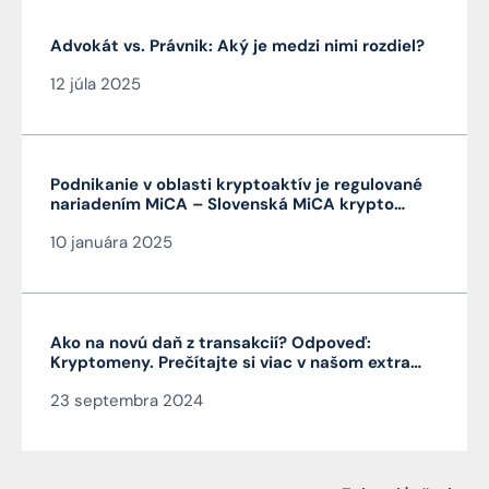
Advokát vs. Právnik: Aký je medzi nimi rozdiel?
12 júla 2025
Podnikanie v oblasti kryptoaktív je regulované
nariadením MiCA – Slovenská MiCA krypto
licencia je veľmi výhodná a platí v celej EÚ
10 januára 2025
Ako na novú daň z transakcií? Odpoveď:
Kryptomeny. Prečítajte si viac v našom extra
Pro Bono od autora článku JUDr. Mag. Jána
23 septembra 2024
Čarnogurského