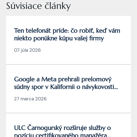
Súvisiace články
Ten telefonát príde: čo robiť, keď vám
niekto ponúkne kúpu vašej firmy
07 júla 2026
Google a Meta prehrali prelomový
súdny spor v Kalifornii o návykovosti
YouTube a Instagramu
27 marca 2026
ULC Čarnogurský rozširuje služby o
pozíciu certifikovaného manažéra