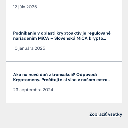
12 júla 2025
Podnikanie v oblasti kryptoaktív je regulované
nariadením MiCA – Slovenská MiCA krypto
licencia je veľmi výhodná a platí v celej EÚ
10 januára 2025
Ako na novú daň z transakcií? Odpoveď:
Kryptomeny. Prečítajte si viac v našom extra
Pro Bono od autora článku JUDr. Mag. Jána
23 septembra 2024
Čarnogurského
Zobraziť všetky