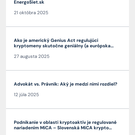
EnergoSiet.sk
21 októbra 2025
Ako je americký Genius Act regulujúci
kryptomeny skutočne geniálny (a európska
MiCA nie je)
27 augusta 2025
Advokát vs. Právnik: Aký je medzi nimi rozdiel?
12 júla 2025
Podnikanie v oblasti kryptoaktív je regulované
nariadením MiCA – Slovenská MiCA krypto
licencia je veľmi výhodná a platí v celej EÚ