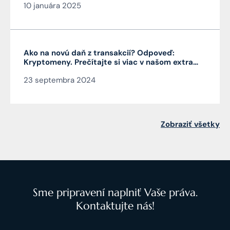
10 januára 2025
Ako na novú daň z transakcií? Odpoveď:
Kryptomeny. Prečítajte si viac v našom extra
Pro Bono od autora článku JUDr. Mag. Jána
23 septembra 2024
Čarnogurského
Zobraziť všetky
Sme pripravení naplniť Vaše práva.
Kontaktujte nás!