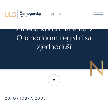
SK
NOVINKY
Zmena korún na eurá v
Obchodnom registri sa
zjednoduší
20. OKTÓBRA 2008