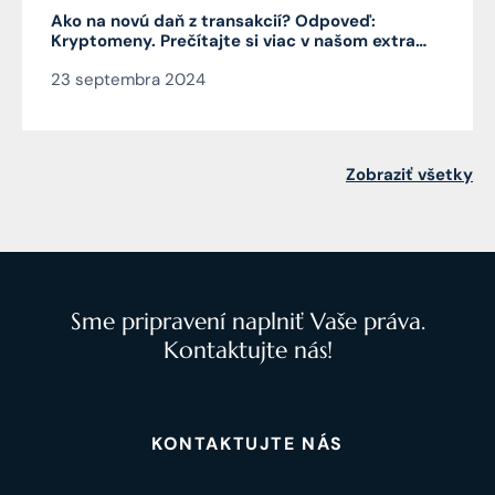
Ako na novú daň z transakcií? Odpoveď:
Kryptomeny. Prečítajte si viac v našom extra
Pro Bono od autora článku JUDr. Mag. Jána
23 septembra 2024
Čarnogurského
Zobraziť všetky
Sme pripravení naplniť Vaše práva.
Kontaktujte nás!
KONTAKTUJTE NÁS