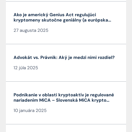
Ako je americký Genius Act regulujúci
kryptomeny skutočne geniálny (a európska
MiCA nie je)
27 augusta 2025
Advokát vs. Právnik: Aký je medzi nimi rozdiel?
12 júla 2025
Podnikanie v oblasti kryptoaktív je regulované
nariadením MiCA – Slovenská MiCA krypto
licencia je veľmi výhodná a platí v celej EÚ
10 januára 2025