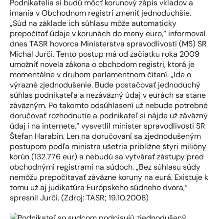
Podnikatelia si budú môcť korunový zápis vkladov a
imania v Obchodnom registri zmeniť jednoduchšie.
„Súd na základe ich súhlasu môže automaticky
prepočítať údaje v korunách do meny euro,“ informoval
dnes TASR hovorca Ministerstva spravodlivosti (MS) SR
Michal Jurči. Tento postup má od začiatku roka 2009
umožniť novela zákona o obchodom registri, ktorá je
momentálne v druhom parlamentnom čítaní. „Ide o
výrazné zjednodušenie. Bude postačovať jednoduchý
súhlas podnikateľa a nezáväzný údaj v eurách sa stane
záväzným. Po takomto odsúhlasení už nebude potrebné
doručovať rozhodnutie a podnikateľ si nájde už záväzný
údaj i na internete,“ vysvetlil minister spravodlivosti SR
Štefan Harabin. Len na doručovaní sa zjednodušeným
postupom podľa ministra ušetria približne štyri milióny
korún (132.776 eur) a nebudú sa vytvárať zástupy pred
obchodnými registrami na súdoch. „Bez súhlasu súdy
nemôžu prepočítavať záväzne koruny na eurá. Existuje k
tomu už aj judikatúra Európskeho súdneho dvora,“
spresnil Jurči. (Zdroj: TASR; 19.10.2008)