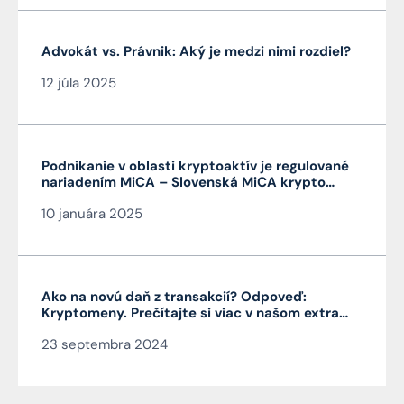
Advokát vs. Právnik: Aký je medzi nimi rozdiel?
12 júla 2025
Podnikanie v oblasti kryptoaktív je regulované
nariadením MiCA – Slovenská MiCA krypto
licencia je veľmi výhodná a platí v celej EÚ
10 januára 2025
Ako na novú daň z transakcií? Odpoveď:
Kryptomeny. Prečítajte si viac v našom extra
Pro Bono od autora článku JUDr. Mag. Jána
23 septembra 2024
Čarnogurského