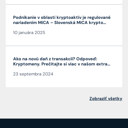
Podnikanie v oblasti kryptoaktív je regulované
nariadením MiCA – Slovenská MiCA krypto
licencia je veľmi výhodná a platí v celej EÚ
10 januára 2025
Ako na novú daň z transakcií? Odpoveď:
Kryptomeny. Prečítajte si viac v našom extra
Pro Bono od autora článku JUDr. Mag. Jána
23 septembra 2024
Čarnogurského
Zobraziť všetky