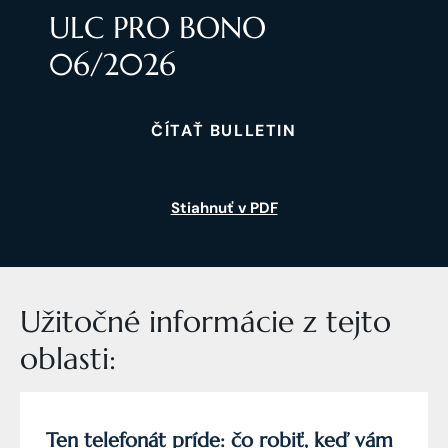
ULC PRO BONO
06/2026
ČÍTAŤ BULLETIN
Stiahnuť v PDF
Užitočné informácie z tejto
oblasti:
Ten telefonát príde: čo robiť, keď vám